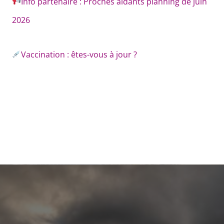
Info partenaire : Proches aidants planning de juin
2026
Vaccination : êtes-vous à jour ?