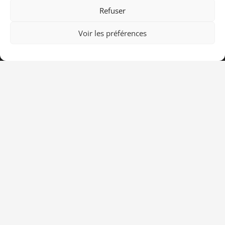
Refuser
Voir les préférences
CPTS
Nos missions
Professionnels de santé
Espace usagers
Adhésion
Contact