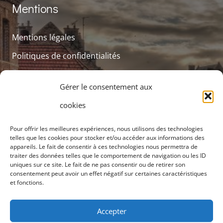
Mentions
Mentions légales
Politiques de confidentialités
Gérer le consentement aux
Contacts
cookies
Pour offrir les meilleures expériences, nous utilisons des technologies
contact@cpts-grand-amiens.fr
telles que les cookies pour stocker et/ou accéder aux informations des
appareils. Le fait de consentir à ces technologies nous permettra de
+33 3 75 50 05 91
traiter des données telles que le comportement de navigation ou les ID
uniques sur ce site. Le fait de ne pas consentir ou de retirer son
consentement peut avoir un effet négatif sur certaines caractéristiques
Siège social, 12 rue Frédéric Petit 80000 Amiens
et fonctions.
Accepter