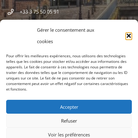
+33 3 75 50 05 91
Siège social, 12 rue Frédéric Petit 80000 Amiens
Gérer le consentement aux
cookies
Pour offrir les meilleures expériences, nous utilisons des technologies
telles que les cookies pour stocker et/ou accéder aux informations des
appareils. Le fait de consentir à ces technologies nous permettra de
traiter des données telles que le comportement de navigation ou les ID
uniques sur ce site. Le fait de ne pas consentir ou de retirer son
consentement peut avoir un effet négatif sur certaines caractéristiques
et fonctions.
CPTS
Accepter
Nos missions
Refuser
Professionnels de santé
Voir les préférences