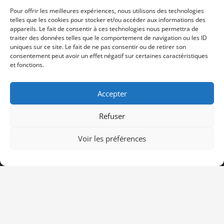
Siège social, 12 rue Frédéric Petit 80000 Amiens
Pour offrir les meilleures expériences, nous utilisons des technologies
telles que les cookies pour stocker et/ou accéder aux informations des
appareils. Le fait de consentir à ces technologies nous permettra de
traiter des données telles que le comportement de navigation ou les ID
uniques sur ce site. Le fait de ne pas consentir ou de retirer son
consentement peut avoir un effet négatif sur certaines caractéristiques
et fonctions.
Accepter
CPTS
Refuser
Nos missions
Voir les préférences
Professionnels de santé
Espace usagers
Adhésion