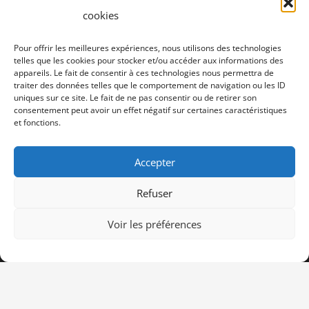
cookies
+33 3 75 50 05 91
Pour offrir les meilleures expériences, nous utilisons des technologies
Siège social, 12 rue Frédéric Petit 80000 Amiens
telles que les cookies pour stocker et/ou accéder aux informations des
appareils. Le fait de consentir à ces technologies nous permettra de
traiter des données telles que le comportement de navigation ou les ID
uniques sur ce site. Le fait de ne pas consentir ou de retirer son
consentement peut avoir un effet négatif sur certaines caractéristiques
et fonctions.
Accepter
CPTS
Refuser
Nos missions
Voir les préférences
Professionnels de santé
Espace usagers