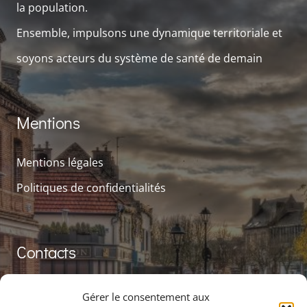
la population.
Ensemble, impulsons une dynamique territoriale et
soyons acteurs du système de santé de demain
Mentions
Mentions légales
Politiques de confidentialités
Contacts
contact@cpts-grand-amiens.fr
Gérer le consentement aux