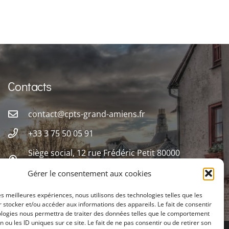
Contacts
contact@cpts-grand-amiens.fr
+33 3 75 50 05 91
Siège social, 12 rue Frédéric Petit 80000
Amiens
Gérer le consentement aux cookies
les meilleures expériences, nous utilisons des technologies telles que les
 stocker et/ou accéder aux informations des appareils. Le fait de consentir
ologies nous permettra de traiter des données telles que le comportement
n ou les ID uniques sur ce site. Le fait de ne pas consentir ou de retirer son